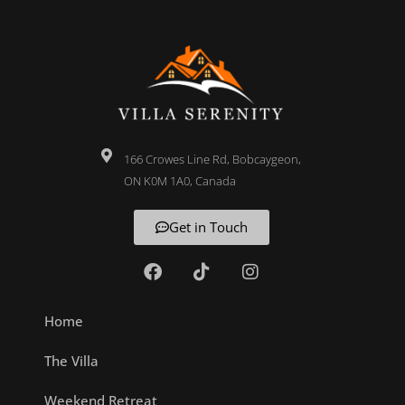
166 Crowes Line Rd, Bobcaygeon,
ON K0M 1A0, Canada
Get in Touch
Home
The Villa
Weekend Retreat