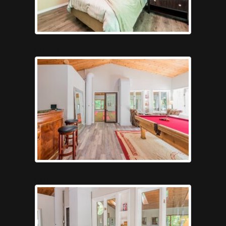
vroom3
games6